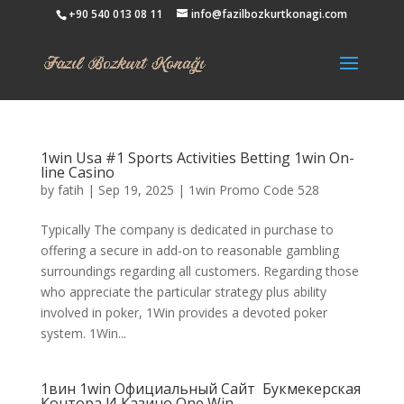
+90 540 013 08 11
info@fazilbozkurtkonagi.com
1win Usa #1 Sports Activities Betting 1win On-
line Casino
by
fatih
|
Sep 19, 2025
|
1win Promo Code 528
Typically The company is dedicated in purchase to
offering a secure in add-on to reasonable gambling
surroundings regarding all customers. Regarding those
who appreciate the particular strategy plus ability
involved in poker, 1Win provides a devoted poker
system. 1Win...
1вин 1win Официальный Сайт ️ Букмекерская
Контора И Казино One Win