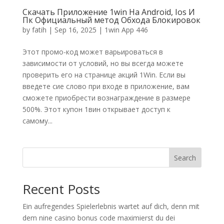
Скачать Приложение 1win На Android, Ios И
Пк Официальный метод Обхода Блокировок
by
fatih
|
Sep 16, 2025
|
1win App 446
Этот промо-код может варьироваться в
зависимости от условий, но вы всегда можете
проверить его на странице акций 1Win. Если вы
введете сие слово при входе в приложение, вам
сможете приобрести вознаграждение в размере
500%. Этот купон 1вин открывает доступ к
самому...
Search
Recent Posts
Ein aufregendes Spielerlebnis wartet auf dich, denn mit
dem nine casino bonus code maximierst du dei